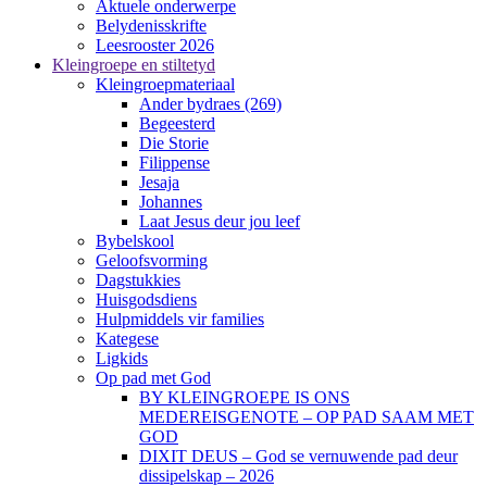
Aktuele onderwerpe
Belydenisskrifte
Leesrooster 2026
Kleingroepe en stiltetyd
Kleingroepmateriaal
Ander bydraes (269)
Begeesterd
Die Storie
Filippense
Jesaja
Johannes
Laat Jesus deur jou leef
Bybelskool
Geloofsvorming
Dagstukkies
Huisgodsdiens
Hulpmiddels vir families
Kategese
Ligkids
Op pad met God
BY KLEINGROEPE IS ONS
MEDEREISGENOTE – OP PAD SAAM MET
GOD
DIXIT DEUS – God se vernuwende pad deur
dissipelskap – 2026