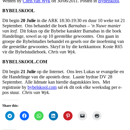
Written by
Chris van Wyk
on
30/06/2011
. Posted in
Bybelskool
.
BYBELSKOOL
Dit begin
20 Julie
in die ARK 18:30-19:30 en duur 10 weke tot 21
September. Ons behandel die boek
Barnabas – ‘n Nuwe manier
van leef
. Dit fokus op die Bybelse karakter Barnabas in die boek
Handelinge, sowel as op 10 geestelike gewoontes. Ons gaan in
groepe die Bybelstudies behandel en gesels oor die inoefening van
die geestelike gewoontes. Skryf in by die kerkkantoor. Koste R65
vir die Bybelstudieboek.
Chris van Wyk
.
BYBELSKOOL.COM
Dit begin
21 Julie
op die Internet. Ons lees Lukas se evangelie en
die Handelinge van die apostels deur. Laaste bydrae DV 28
September. Alle lidmate kan hierdie dagstukkies lees. Met
registrasie by
bybelskool.com
sal ek dit ook elke weeksdag per e-
pos stuur.
Chris van Wyk.
Share this: