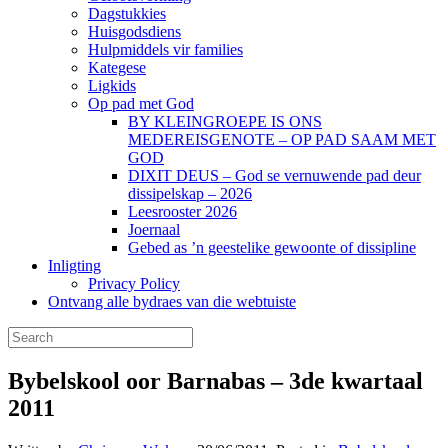
Dagstukkies
Huisgodsdiens
Hulpmiddels vir families
Kategese
Ligkids
Op pad met God
BY KLEINGROEPE IS ONS
MEDEREISGENOTE – OP PAD SAAM MET
GOD
DIXIT DEUS – God se vernuwende pad deur
dissipelskap – 2026
Leesrooster 2026
Joernaal
Gebed as ’n geestelike gewoonte of dissipline
Inligting
Privacy Policy
Ontvang alle bydraes van die webtuiste
Bybelskool oor Barnabas – 3de kwartaal
2011