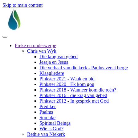
Skip to main content
Preke en onderwerpe
Chris van Wyk
Die krag van gebed
Jesaja en Jesus
Die verhaal van die kerk - Paulus versit berge
Klaagliedere
Pinkster 2021 - Waak en bid
Pinkster 2020 - Ek kom gou
Pinkster 2018 - Wanneer kom die reën?
Pinkster 2016 - die krag van gebed
Pinkster 2012 - In gesprek met God
Prediker
Psalms
Spreuke
Spiritual Beings
Wie is God?
Rethie van Niekerk