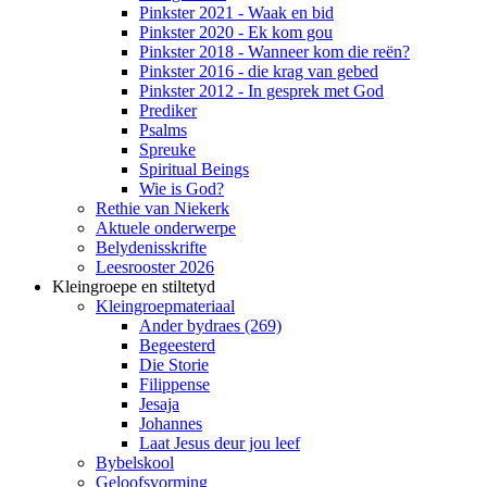
Pinkster 2021 - Waak en bid
Pinkster 2020 - Ek kom gou
Pinkster 2018 - Wanneer kom die reën?
Pinkster 2016 - die krag van gebed
Pinkster 2012 - In gesprek met God
Prediker
Psalms
Spreuke
Spiritual Beings
Wie is God?
Rethie van Niekerk
Aktuele onderwerpe
Belydenisskrifte
Leesrooster 2026
Kleingroepe en stiltetyd
Kleingroepmateriaal
Ander bydraes (269)
Begeesterd
Die Storie
Filippense
Jesaja
Johannes
Laat Jesus deur jou leef
Bybelskool
Geloofsvorming